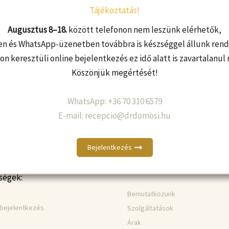
Tájékoztatás!
Augusztus 8–18.
között telefonon nem leszünk elérhetők,
en és WhatsApp-üzenetben továbbra is készséggel állunk rend
on keresztüli online bejelentkezés ez idő alatt is zavartalanul
Köszönjük megértését!
WhatsApp: +36 70 310 6579
E-mail: recepcio@drdomosi.hu
Bejelentkezés
ségek:
Bemutatkozunk
 bejelentkezés
Szolgáltatások
Árak