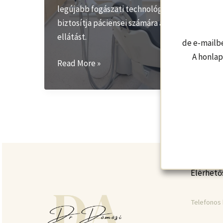
legújabb fogászati technológiákkal
biztosítja páciensei számára a legjobb
ellátást.
de e-mailb
A honlap
A
Read More »
modern
technológia
szerepe
a
fogászati
ellátásban
Elérhető
Telefonos