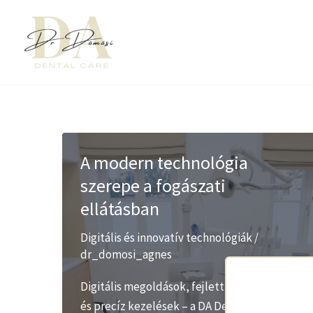
Skip
to
content
A modern technológia
szerepe a fogászati
ellátásban
Digitális és innovatív technológiák
/
dr_domosi_agnes
Digitális megoldások, fejlett diagnosztika
és precíz kezelések – a DA Dental Care a